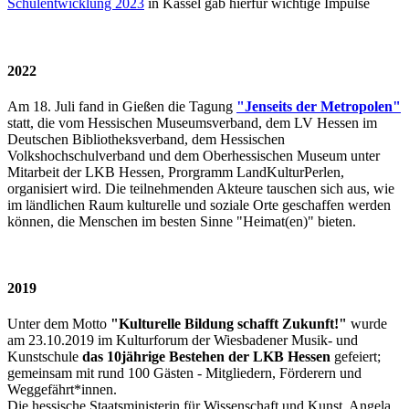
Schulentwicklung 2023
in Kassel gab hierfür wichtige Impulse
2022
Am 18. Juli fand
in Gießen die Tagung
"Jenseits der Metropolen"
statt, die vom Hessischen Museumsverband, dem LV Hessen im
Deutschen Bibliotheksverband, dem Hessischen
Volkshochschulverband und dem Oberhessischen Museum unter
Mitarbeit der LKB Hessen, Prorgramm LandKulturPerlen,
organisiert wird. Die teilnehmenden Akteure tauschen sich aus, wie
im ländlichen Raum kulturelle und soziale Orte geschaffen werden
können, die Menschen im besten Sinne "Heimat(en)" bieten.
2019
Unter dem Motto
"Kulturelle Bildung schafft Zukunft!"
wurde
am 23.10.2019 im Kulturforum der Wiesbadener Musik- und
Kunstschule
das 10jährige Bestehen der LKB Hessen
gefeiert;
gemeinsam mit rund 100 Gästen - Mitgliedern, Förderern und
Weggefährt*innen.
Die hessische Staatsministerin für Wissenschaft und Kunst, Angela